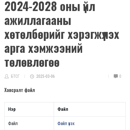
2024-2028 оны үйл
ажиллагааны
хөтөлбөрийг хэрэгжүүлэх
арга хэмжээний
төлөвлөгөө
БТСГ
2025-03-06
0
Хавсралт файл
Нэр
Файл
Файл
Файл үзэх