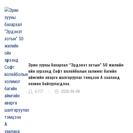
Эрин зууны бахархал “Эрдэнэт хотын” 50 жилийн
ойн хүрээнд Софт волейболын холимог багийн
аймгийн аварга шалгаруулах тэмцээн А зааланд
зохион байгуулагдлаа.
БТСГ
2026-06-08