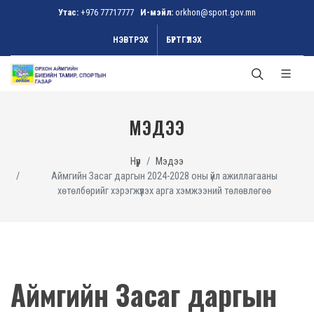
Утас:
+976 77717777
И-мэйл:
orkhon@sport.gov.mn
НЭВТРЭХ
БҮРТГҮҮЛЭХ
МЭДЭЭ
Нүүр
Мэдээ
Аймгийн Засаг даргын 2024-2028 оны үйл ажиллагааны
хөтөлбөрийг хэрэгжүүлэх арга хэмжээний төлөвлөгөө
Аймгийн Засаг даргын