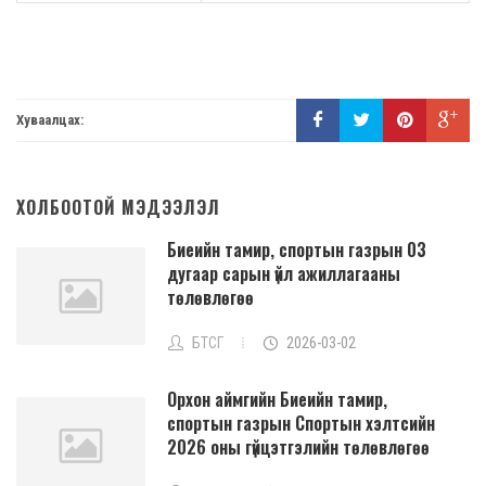
Хуваалцах:
ХОЛБООТОЙ МЭДЭЭЛЭЛ
Биеийн тамир, спортын газрын 03
дугаар сарын үйл ажиллагааны
төлөвлөгөө
БТСГ
2026-03-02
Орхон аймгийн Биеийн тамир,
спортын газрын Спортын хэлтсийн
2026 оны гүйцэтгэлийн төлөвлөгөө