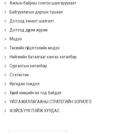
Ажлын байрны сонгон шалгаруулалт
Байгууллагын даргын тушаал
Дотоод хяналт шалгалт
Дотоод дүрэм журам
Мэдээ
Төсвийн гүйцэтгэлийн мэдээ
Нийгмийн баталгааг хангах хөтөлбөр
Сургалтын хөтөлбөр
Статистик
Өргөдөл гомдол
Хүний нөөцийн ил тод байдал
ҮЙЛ АЖИЛЛАГААНЫ СТРАТЕГИЙН ЗОРИЛГО
ФЭЙСБҮҮК ПЭЙЖ ХУУДАС