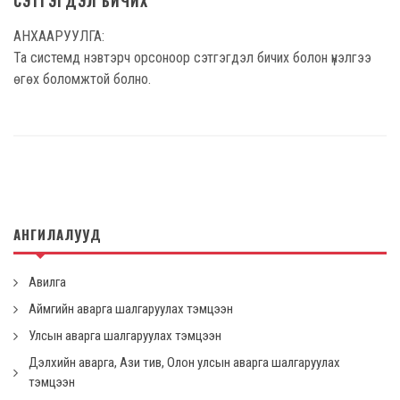
СЭТГЭГДЭЛ БИЧИХ
АНХААРУУЛГА:
Та системд нэвтэрч орсоноор сэтгэгдэл бичих болон үнэлгээ
өгөх боломжтой болно.
АНГИЛАЛУУД
Авилга
Аймгийн аварга шалгаруулах тэмцээн
Улсын аварга шалгаруулах тэмцээн
Дэлхийн аварга, Ази тив, Олон улсын аварга шалгаруулах
тэмцээн