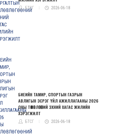
БТСГ
2026-06-18
БИЕИЙН ТАМИР, СПОРТЫН ГАЗРЫН
АВЛИГЫН ЭСРЭГ ҮЙЛ АЖИЛЛАГААНЫ 2026
ОНЫ ТӨЛӨВЛӨГӨӨНИЙ ЭХНИЙ ХАГАС ЖИЛИЙН
ХЭРЭГЖИЛТ
БТСГ
2026-06-18