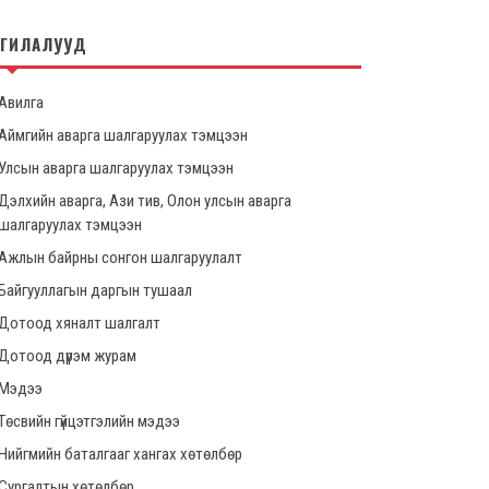
НГИЛАЛУУД
Авилга
Аймгийн аварга шалгаруулах тэмцээн
Улсын аварга шалгаруулах тэмцээн
Дэлхийн аварга, Ази тив, Олон улсын аварга
шалгаруулах тэмцээн
Ажлын байрны сонгон шалгаруулалт
Байгууллагын даргын тушаал
Дотоод хяналт шалгалт
Дотоод дүрэм журам
Мэдээ
Төсвийн гүйцэтгэлийн мэдээ
Нийгмийн баталгааг хангах хөтөлбөр
Сургалтын хөтөлбөр