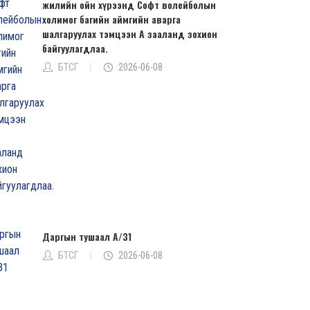
жилийн ойн хүрээнд Софт волейболын
холимог багийн аймгийн аварга
шалгаруулах тэмцээн А зааланд зохион
байгуулагдлаа.
БТСГ
2026-06-08
Даргын тушаал А/31
БТСГ
2026-06-08