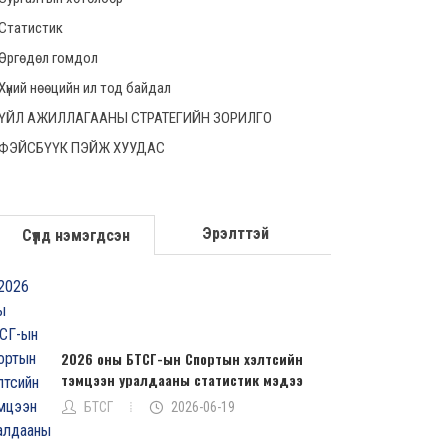
Статистик
Өргөдөл гомдол
Хүний нөөцийн ил тод байдал
ҮЙЛ АЖИЛЛАГААНЫ СТРАТЕГИЙН ЗОРИЛГО
ФЭЙСБҮҮК ПЭЙЖ ХУУДАС
Эрэлттэй
Сүүлд нэмэгдсэн
2026 оны БТСГ-ын Спортын хэлтсийн
тэмцээн уралдааны статистик мэдээ
БТСГ
2026-06-19