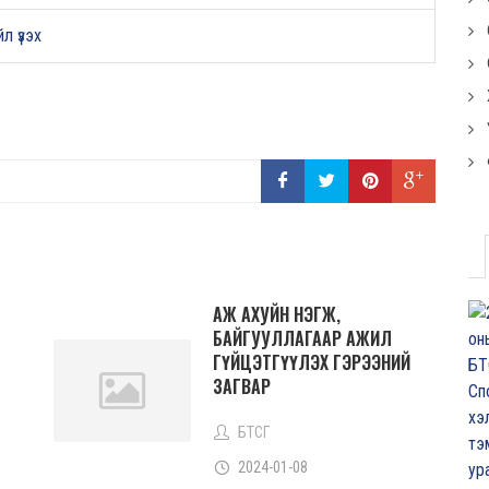
л үзэх
АЖ АХУЙН НЭГЖ,
БАЙГУУЛЛАГААР АЖИЛ
ГҮЙЦЭТГҮҮЛЭХ ГЭРЭЭНИЙ
ЗАГВАР
БТСГ
2024-01-08