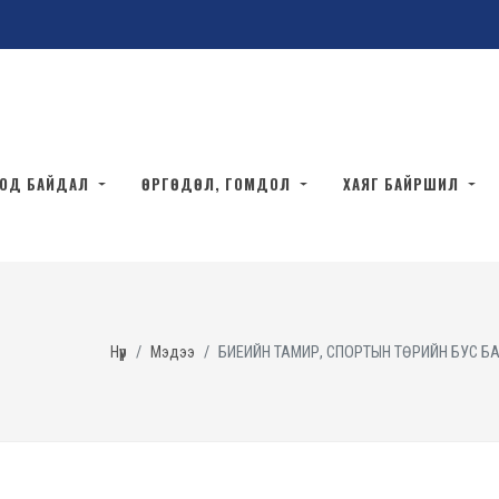
ТОД БАЙДАЛ
ӨРГӨДӨЛ, ГОМДОЛ
ХАЯГ БАЙРШИЛ
Нүүр
Мэдээ
БИЕИЙН ТАМИР, СПОРТЫН ТӨРИЙН БУС 