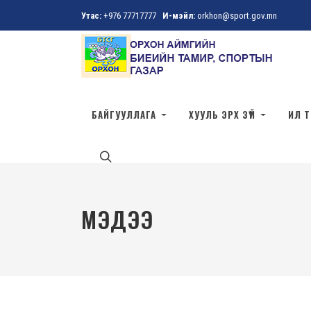
Утас:
+976 77717777
И-мэйл:
orkhon@sport.gov.mn
БАЙГУУЛЛАГА
ХУУЛЬ ЭРХ ЗҮЙ
ИЛ 
МЭДЭЭ