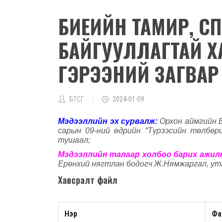
БИЕИЙН ТАМИР, СП
БАЙГУУЛЛАГТАЙ 
ГЭРЭЭНИЙ ЗАГВАР
БТСГ
2024-01-09
Мэдээллийн эх сурвалж
:
Орхон аймгийн 
сарын 09-ний өдрийн “Түрээсийн төлбөр
тушаал
;
Мэдээллийн талаар холбоо барих ажи
Ерөнхий нягтлан бодогч Ж
.
Нямжаргал
,
ут
Хавсралт файл
Нэр
Фа