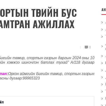
ОРТЫН ТӨРИЙН БУС
А
ХАМТРАН АЖИЛЛАХ
0
Биеийн тамир
,
спортын газрын даргын
2024
оны 10
ийн хэмжээ шинэчлэн батлах тухай
”
А
/118
дугаар
лтан
:
Орхон аймгийн Биеийн тамир, спортын газрын
асны дугаар
:99965323
йл