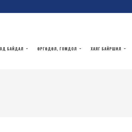
ТОД БАЙДАЛ
ӨРГӨДӨЛ, ГОМДОЛ
ХАЯГ БАЙРШИЛ