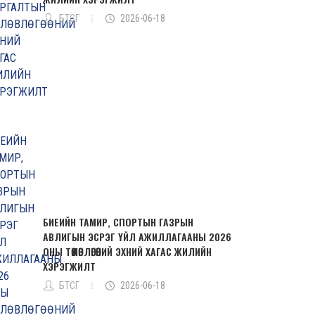
БТСГ
2026-06-18
БИЕИЙН ТАМИР, СПОРТЫН ГАЗРЫН
АВЛИГЫН ЭСРЭГ ҮЙЛ АЖИЛЛАГААНЫ 2026
ОНЫ ТӨЛӨВЛӨГӨӨНИЙ ЭХНИЙ ХАГАС ЖИЛИЙН
ХЭРЭГЖИЛТ
БТСГ
2026-06-18