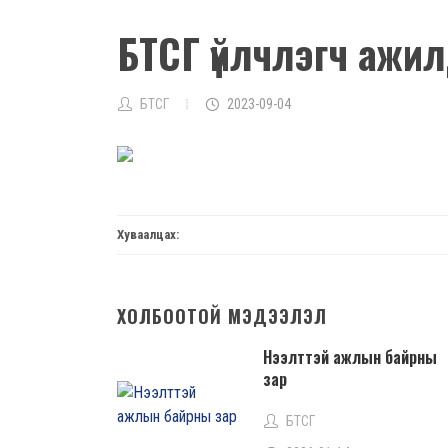
БТСГ үйлчлэгч ажил
БТСГ
2023-09-04
Хуваалцах:
ХОЛБООТОЙ МЭДЭЭЛЭЛ
Нээлттэй ажлын байрны
зар
БТСГ