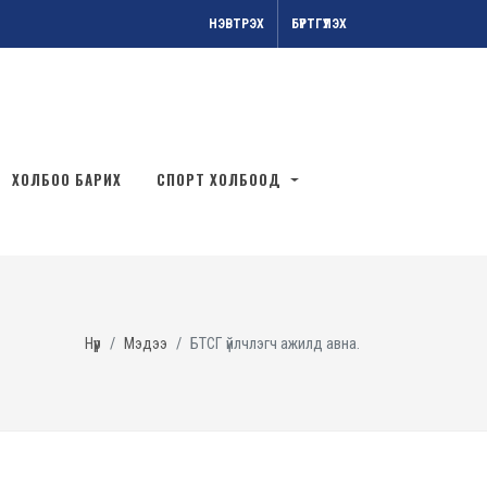
НЭВТРЭХ
БҮРТГҮҮЛЭХ
ХОЛБОО БАРИХ
СПОРТ ХОЛБООД
Нүүр
Мэдээ
БТСГ үйлчлэгч ажилд авна.