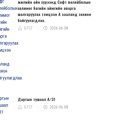
жилийн ойн хүрээнд Софт волейболын
холимог багийн аймгийн аварга
шалгаруулах тэмцээн А зааланд зохион
байгуулагдлаа.
БТСГ
2026-06-08
Даргын тушаал А/31
БТСГ
2026-06-08