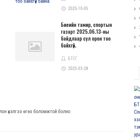
2025-10-05
Биеийн тамир, спортын
газарт 2025.06.13-ны
байдлаар сул орон тоо
байхгүй.
БТСГ
2025-03-28
лон үнэлгээ өгөх боломжтой болно.