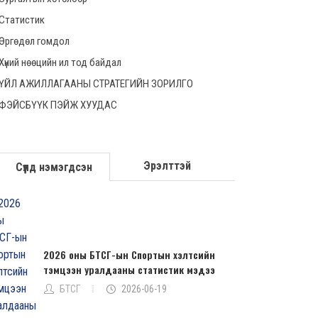
Статистик
Өргөдөл гомдол
Хүний нөөцийн ил тод байдал
ҮЙЛ АЖИЛЛАГААНЫ СТРАТЕГИЙН ЗОРИЛГО
ФЭЙСБҮҮК ПЭЙЖ ХУУДАС
Эрэлттэй
Сүүлд нэмэгдсэн
2026 оны БТСГ-ын Спортын хэлтсийн
тэмцээн уралдааны статистик мэдээ
БТСГ
2026-06-19