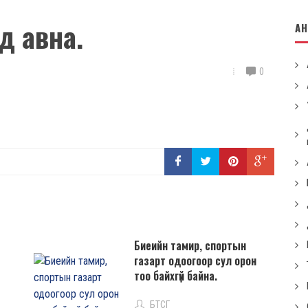
д авна.
А
0
Биеийн тамир, спортын
газарт одоогоор сул орон
тоо байхгүй байна.
БТСГ