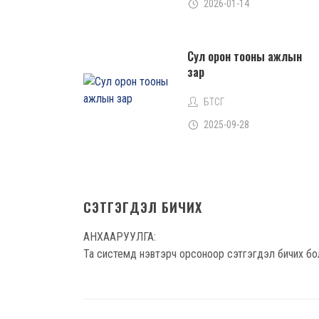
2026-01-14
Сул орон тооны ажлын
зар
БТСГ
2025-09-28
СЭТГЭГДЭЛ БИЧИХ
АНХААРУУЛГА:
Та системд нэвтэрч орсоноор сэтгэгдэл бичих бо