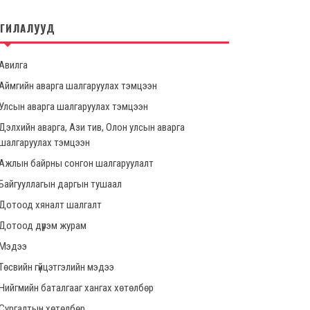
НГИЛАЛУУД
Авилга
Аймгийн аварга шалгаруулах тэмцээн
Улсын аварга шалгаруулах тэмцээн
Дэлхийн аварга, Ази тив, Олон улсын аварга
шалгаруулах тэмцээн
Ажлын байрны сонгон шалгаруулалт
Байгууллагын даргын тушаал
Дотоод хяналт шалгалт
Дотоод дүрэм журам
Мэдээ
Төсвийн гүйцэтгэлийн мэдээ
Нийгмийн баталгааг хангах хөтөлбөр
Сургалтын хөтөлбөр