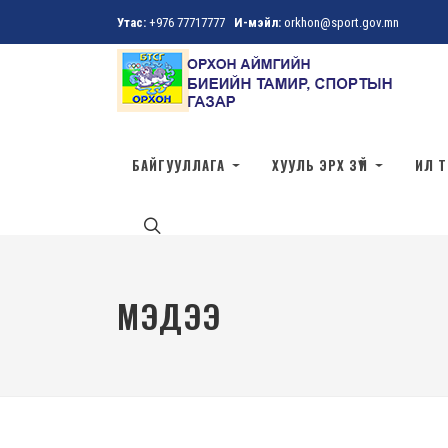
Утас:
+976 77717777
И-мэйл:
orkhon@sport.gov.mn
БАЙГУУЛЛАГА
ХУУЛЬ ЭРХ ЗҮЙ
ИЛ 
МЭДЭЭ